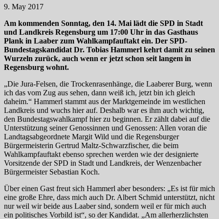
9. May 2017
Am kommenden Sonntag, den 14. Mai lädt die SPD in Stadt
und Landkreis Regensburg um 17:00 Uhr in das Gasthaus
Plank in Laaber zum Wahlkampfauftakt ein. Der SPD-
Bundestagskandidat Dr. Tobias Hammerl kehrt damit zu seinen
Wurzeln zurück, auch wenn er jetzt schon seit langem in
Regensburg wohnt.
„Die Jura-Felsen, die Trockenrasenhänge, die Laaberer Burg, wenn
ich das vom Zug aus sehen, dann weiß ich, jetzt bin ich gleich
daheim.“ Hammerl stammt aus der Marktgemeinde im westlichen
Landkreis und wuchs hier auf. Deshalb war es ihm auch wichtig,
den Bundestagswahlkampf hier zu beginnen. Er zählt dabei auf die
Unterstützung seiner Genossinnen und Genossen: Allen voran die
Landtagsabgeordnete Margit Wild und die Regensburger
Bürgermeisterin Gertrud Maltz-Schwarzfischer, die beim
Wahlkampfauftakt ebenso sprechen werden wie der designierte
Vorsitzende der SPD in Stadt und Landkreis, der Wenzenbacher
Bürgermeister Sebastian Koch.
Über einen Gast freut sich Hammerl aber besonders: „Es ist für mich
eine große Ehre, dass mich auch Dr. Albert Schmid unterstützt, nicht
nur weil wir beide aus Laaber sind, sondern weil er für mich auch
ein politisches Vorbild ist“, so der Kandidat. „Am allerherzlichsten