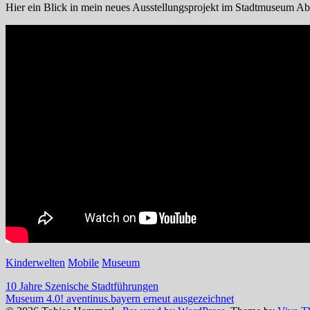
Hier ein Blick in mein neues Ausstellungsprojekt im Stadtmuseum 
Kinderwelten
Mobile
Museum
Post
10 Jahre Szenische Stadtführungen
Museum 4.0! aventinus.bayern erneut ausgezeichnet
navigation