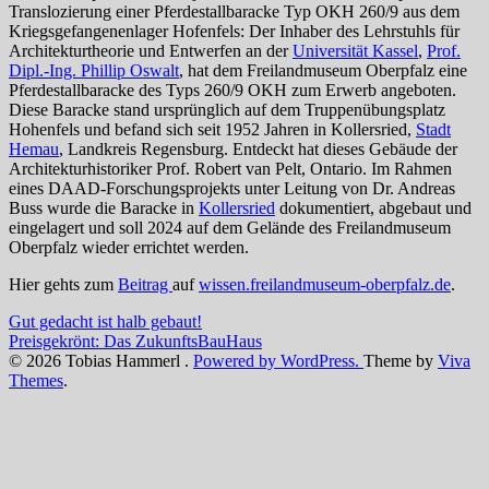
Translozierung einer Pferdestallbaracke Typ OKH 260/9 aus dem
Kriegsgefangenenlager Hofenfels: Der Inhaber des Lehrstuhls für
Architekturtheorie und Entwerfen an der
Universität Kassel
,
Prof.
Dipl.-Ing. Phillip Oswalt
, hat dem Freilandmuseum Oberpfalz eine
Pferdestallbaracke des Typs 260/9 OKH zum Erwerb angeboten.
Diese Baracke stand ursprünglich auf dem Truppenübungsplatz
Hohenfels und befand sich seit 1952 Jahren in Kollersried,
Stadt
Hemau
, Landkreis Regensburg. Entdeckt hat dieses Gebäude der
Architekturhistoriker Prof. Robert van Pelt, Ontario. Im Rahmen
eines DAAD-Forschungsprojekts unter Leitung von Dr. Andreas
Buss wurde die Baracke in
Kollersried
dokumentiert, abgebaut und
eingelagert und soll 2024 auf dem Gelände des Freilandmuseum
Oberpfalz wieder errichtet werden.
Hier gehts zum
Beitrag
auf
wissen.freilandmuseum-oberpfalz.de
.
Post
Gut gedacht ist halb gebaut!
Preisgekrönt: Das ZukunftsBauHaus
navigation
© 2026 Tobias Hammerl .
Powered by WordPress.
Theme by
Viva
Themes
.